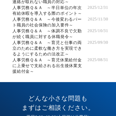
連絡が取れない職員の対応～
2025/12/31
人事労務Ｑ＆Ａ ～半日単位の年次
有給休暇を導入する際のポイント～
2025/11/30
人事労務Ｑ＆Ａ ～今後変わるパー
ト職員の社会保険の加入要件～
2025/10/31
人事労務Ｑ＆Ａ ～体調不良で欠勤
が続く職員に対する休職発令～
2025/09/30
人事労務Ｑ＆Ａ ～育児と仕事の両
立のために柔軟な働き方を実現でき
るようにするための法改正～
2025/08/31
人事労務Ｑ＆Ａ ～育児休業給付金
に上乗せで支給される出生後休業支
援給付金～
どんな小さな問題も
まずはご相談ください。